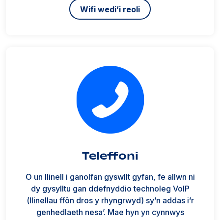
Wifi wedi’i reoli
Teleffoni
O un llinell i ganolfan gyswllt gyfan, fe allwn ni
dy gysylltu gan ddefnyddio technoleg VoIP
(llinellau ffôn dros y rhyngrwyd) sy’n addas i’r
genhedlaeth nesa’. Mae hyn yn cynnwys