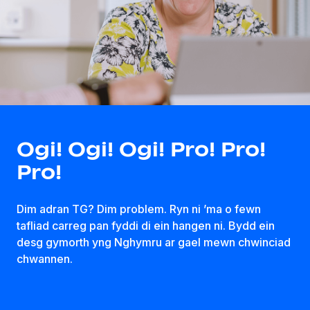
Ogi! Ogi! Ogi! Pro! Pro!
Pro!
Dim
adran
TG? Dim problem. Ryn
ni
’ma o
fewn
tafliad
carreg
pan
fyddi
di
ein
hangen
ni
.
Bydd
ein
desg
gymorth
yng
Nghymru
ar
gael
mewn
chwinciad
chwannen
.