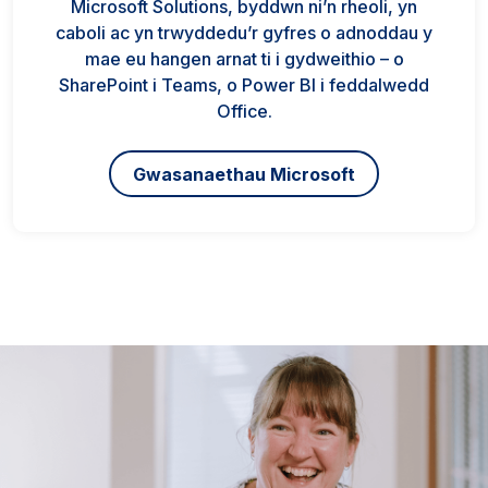
Microsoft Solutions, byddwn ni’n rheoli, yn
caboli ac yn trwyddedu’r gyfres o adnoddau y
mae eu hangen arnat ti i gydweithio – o
SharePoint i Teams, o Power BI i feddalwedd
Office.
Gwasanaethau Microsoft