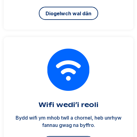
Diogelwch wal dân
Wifi wedi’i reoli
Bydd wifi ym mhob twll a chornel, heb unrhyw
fannau gwag na byffro.