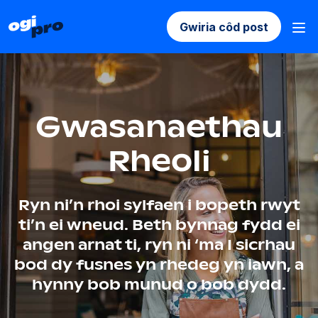
Gwiria côd post
Gwasanaethau
Rheoli
Ryn ni’n rhoi sylfaen i bopeth rwyt
ti’n ei wneud. Beth bynnag fydd ei
angen arnat ti, ryn ni ‘ma I sicrhau
bod dy fusnes yn rhedeg yn iawn, a
hynny bob munud o bob dydd.