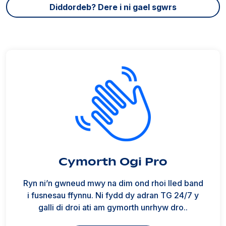
Diddordeb? Dere i ni gael sgwrs
Cymorth Ogi Pro
Ryn ni’n gwneud mwy na dim ond rhoi lled band
i fusnesau ffynnu. Ni fydd dy adran TG 24/7 y
galli di droi ati am gymorth unrhyw dro..