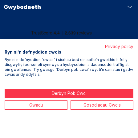
Gwybodaeth
Privacy policy
Ryn ni’n defnyddion cwcis
Ryn ni’n defnyddion “cwcis” i sicrhau bod ein safle’n gweithio’n fel y
disgwylir; i bersonoli cynnwys a hysbysebion a dadansoddi traffig at
ein gwefannau. Try gwasgu “Derbyn pob cwci” rwyt ti’n caniatáu i gadw
cwcis ar dy ddyfais.
Derbyn Pob Cwci
Gwadu
Gosodiadau Cwcis
Tŷ Ogi, 114-116 Heol Eglwys Fair, Caerdydd, CF10 1DY.
© Hawlfraint Ogi 2023. Cedwir pob hawl. Rhai lluniau: ©
Hawlfraint y Goron.