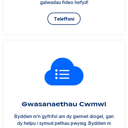
galwadau fideo hefyd!
Teleffoni
Gwasanaethau Cwmwl
Byddwn ni’n gyfrifol am dy gwmwl diogel, gan
dy helpu i symud pethau pwysig. Byddwn ni