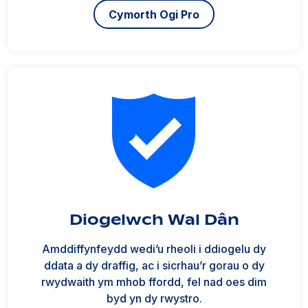
Cymorth Ogi Pro
Diogelwch Wal Dân
Amddiffynfeydd wedi’u rheoli i ddiogelu dy
ddata a dy draffig, ac i sicrhau’r gorau o dy
rwydwaith ym mhob ffordd, fel nad oes dim
byd yn dy rwystro.