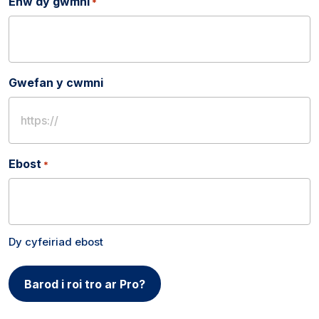
Enw dy gwmni
*
Gwefan y cwmni
Ebost
*
Dy cyfeiriad ebost