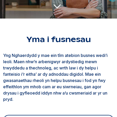
Yma i fusnesau
Yng Nghaerdydd y mae ein tîm atebion busnes wedi’i
leoli. Maen nhw’n arbenigwyr ardystiedig mewn
trwyddedu a thechnoleg, ac wrth law i dy helpu i
fanteisio i’r eitha’ ar dy adnoddau digidol. Mae ein
gwasanaethau rheoli yn helpu busnesau i fod yn fwy
effeithlon ym mhob cam ar eu siwrneiau, gan agor
drysau i gyfleoedd iddyn nhw a’u cwsmeriaid ar yr un
pryd.