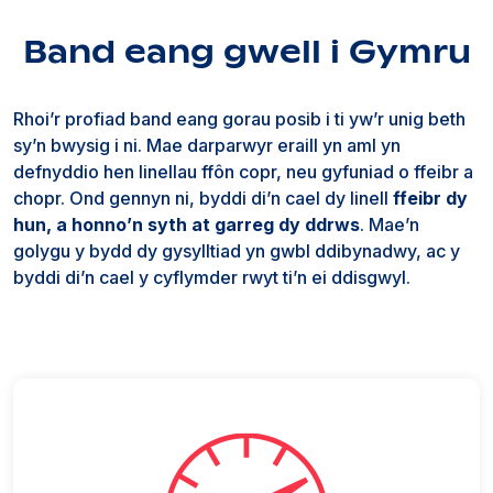
Band eang gwell i Gymru
Rhoi’r profiad band eang gorau posib i ti yw’r unig beth
sy’n bwysig i ni. Mae darparwyr eraill yn aml yn
defnyddio hen linellau ffôn copr, neu gyfuniad o ffeibr a
chopr. Ond gennyn ni, byddi di’n cael dy linell
ffeibr dy
hun, a honno’n syth at garreg dy ddrws
. Mae’n
golygu y bydd dy gysylltiad yn gwbl ddibynadwy, ac y
byddi di’n cael y cyflymder rwyt ti’n ei ddisgwyl.