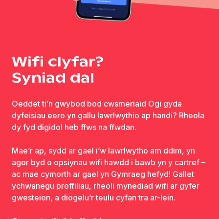
Wifi clyfar?
Syniad da!
Oeddet ti’n gwybod bod cwsmeriaid Ogi gyda
dyfeisiau eero yn gallu lawrlwythio ap handi? Rheola
dy fyd digidol heb ffws na ffwdan.
Mae’r ap, sydd ar gael i’w lawrlwytho am ddim, yn
agor byd o opsiynau wifi hawdd i bawb yn y cartref –
ac mae cymorth ar gael yn Gymraeg hefyd! Gallet
ychwanegu proffiliau, rheoli mynediad wifi ar gyfer
gwesteion, a diogelu’r teulu cyfan tra ar-lein.