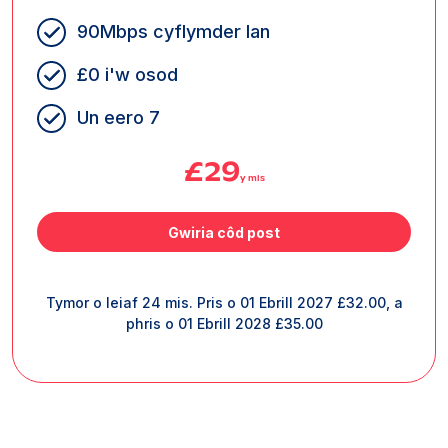
90Mbps cyflymder lan
£0 i'w osod
Un eero 7
£29
y mis
Gwiria côd post
Tymor o leiaf 24 mis. Pris o 01 Ebrill 2027 £32.00, a
phris o 01 Ebrill 2028 £35.00