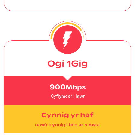
Ogi 1Gig
900
Mbps
Cyflymder i lawr
Cynnig yr haf
Daw’r cynnig i ben ar 9 Awst