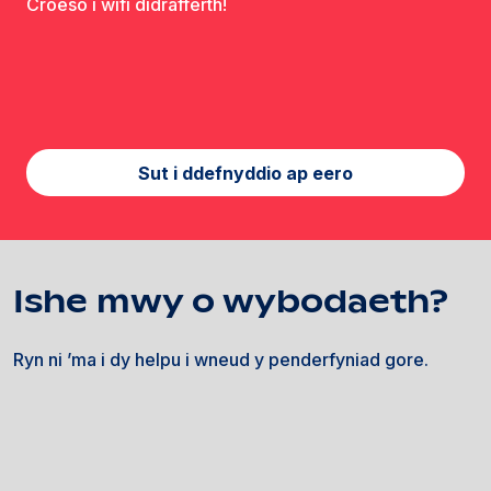
Croeso i wifi didrafferth!
Sut i ddefnyddio ap eero
Ishe mwy o wybodaeth?
Ryn ni ’ma i dy helpu i wneud y penderfyniad gore.