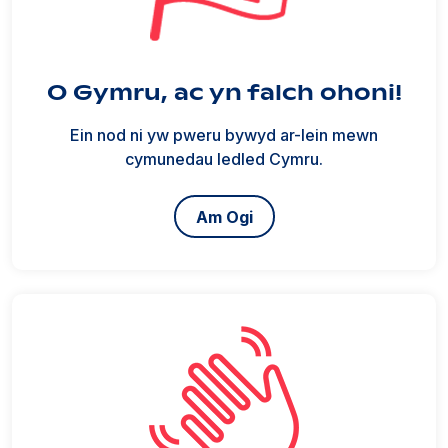
O Gymru, ac yn falch ohoni!
Ein nod ni yw pweru bywyd ar-lein mewn
cymunedau ledled Cymru.
Am Ogi