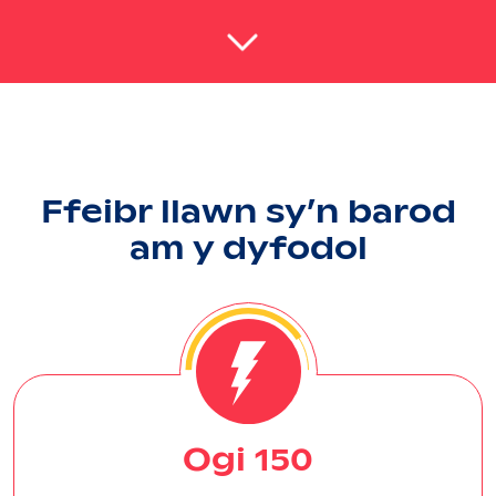
Ffeibr llawn sy’n barod
am y dyfodol
Ogi 150