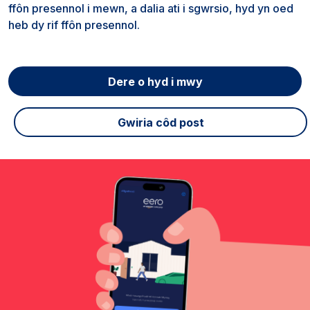
ffôn presennol i mewn, a dalia ati i sgwrsio, hyd yn oed
heb dy rif ffôn presennol.
Dere o hyd i mwy
Gwiria côd post