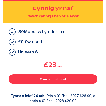
Cynnig yr haf
Daw’r cynnig i ben ar 9 Awst
30Mbps cyflymder lan
£0 i'w osod
Un eero 6
£23
y mis
Gwiria côd post
Tymor o leiaf 24 mis. Pris o 01 Ebrill 2027 £26.00, a
phris o 01 Ebrill 2028 £29.00