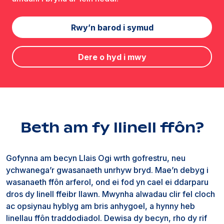
Rwy’n barod i symud
Dere o hyd i mwy
Beth am fy llinell ffôn?
Gofynna am becyn Llais Ogi wrth gofrestru, neu
ychwanega’r gwasanaeth unrhyw bryd. Mae’n debyg i
wasanaeth ffôn arferol, ond ei fod yn cael ei ddarparu
dros dy linell ffeibr llawn. Mwynha alwadau clir fel cloch
ac opsiynau hyblyg am bris anhygoel, a hynny heb
linellau ffôn traddodiadol. Dewisa dy becyn, rho dy rif