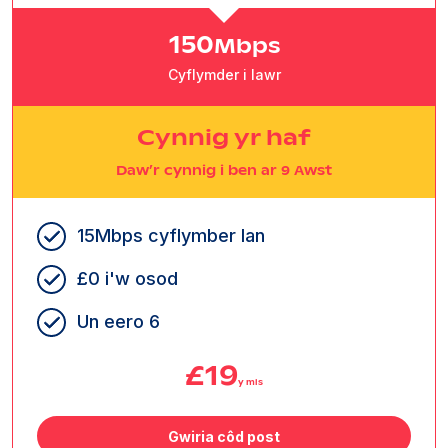
150
Mbps
Cyflymder i lawr
Cynnig yr haf
Daw’r cynnig i ben ar 9 Awst
15Mbps cyflymber lan
£0 i'w osod
Un eero 6
£19
y mis
Gwiria côd post