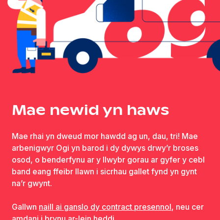
Mae newid yn haws
Mae rhai yn dweud mor hawdd ag un, dau, tri! Mae
arbenigwyr Ogi yn barod i dy dywys drwy’r broses
osod, o benderfynu ar y llwybr gorau ar gyfer y cebl
band eang ffeibr llawn i sicrhau gallet fynd yn gynt
na’r gwynt.
Gallwn
naill ai ganslo dy contract presennol
, neu cer
amdani i brynu ar-lein heddi.