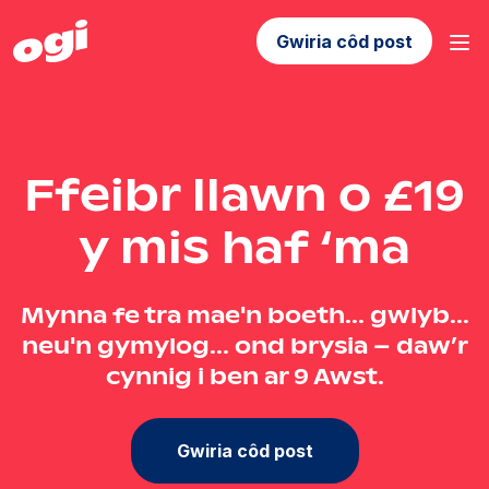
Gwiria côd post
Ffeibr llawn o £19
y mis haf ‘ma
Mynna fe tra mae'n boeth... gwlyb...
neu'n gymylog... ond brysia – daw’r
cynnig i ben ar 9 Awst.
Gwiria côd post