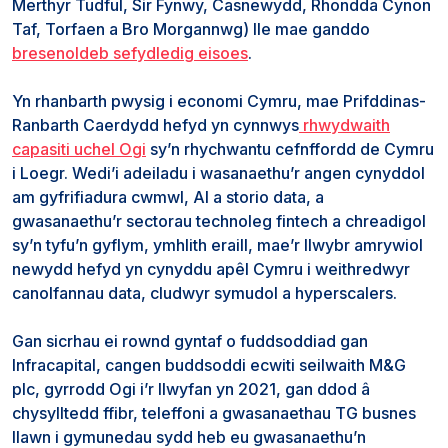
Merthyr Tudful, Sir Fynwy, Casnewydd, Rhondda Cynon
Taf, Torfaen a Bro Morgannwg) lle mae ganddo
bresenoldeb sefydledig eisoes
.
Yn rhanbarth pwysig i economi Cymru, mae Prifddinas-
Ranbarth Caerdydd hefyd yn cynnwys
rhwydwaith
capasiti uchel Ogi
sy’n rhychwantu cefnffordd de Cymru
i Loegr. Wedi’i adeiladu i wasanaethu’r angen cynyddol
am gyfrifiadura cwmwl, AI a storio data, a
gwasanaethu’r sectorau technoleg fintech a chreadigol
sy’n tyfu’n gyflym, ymhlith eraill, mae’r llwybr amrywiol
newydd hefyd yn cynyddu apêl Cymru i weithredwyr
canolfannau data, cludwyr symudol a hyperscalers.
Gan sicrhau ei rownd gyntaf o fuddsoddiad gan
Infracapital, cangen buddsoddi ecwiti seilwaith M&G
plc, gyrrodd Ogi i’r llwyfan yn 2021, gan ddod â
chysylltedd ffibr, teleffoni a gwasanaethau TG busnes
llawn i gymunedau sydd heb eu gwasanaethu’n