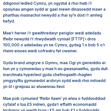
ddigonol ledled Cymru, yn ogystal â rhoi hwb i’r
opsiynau amgen sydd ar gael mewn dinasoedd mawr a
pharthau masnachol newydd a rhai sy’n dod i’r amlwg
hefyd.
Mae’r heriwr i’r gweithredwyr periglor wedi adeiladu
ffeibr newydd i’r rhwydwaith cynsail [FTTP] i dros
100,000 o adeiladau yn ne Cymru, gydag 1 o bob 5 o’r
rheini eisoes wedi cofrestru fel cwsmer.
Gyda brand unigryw o Gymru, mae Ogi yn gwreiddio ei
hun yn y cymunedau y mae’n eu gwasanaethu, gyda dull
marchnata hyperleol gyda chefnogaeth rhaglen
ymgysylltu gymunedol arobryn sydd wedi rhoi miloedd
yn ôl i grwpiau ac elusennau lleol.
Mae pob cymuned ‘ffeibr llawn’ yn elwa o fuddsoddiad
cyfalaf o tua £5 miliwn, gyda’r effaith economaidd
hirdymor yn werth bron i £5 am bob £1 a fuddsoddir.