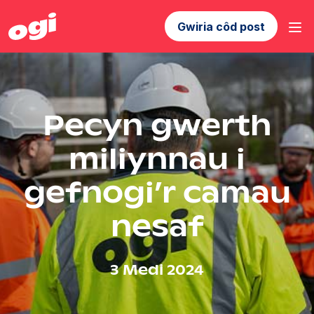
Gwiria côd post
Pecyn gwerth
miliynnau i
gefnogi’r camau
nesaf
3 Medi 2024