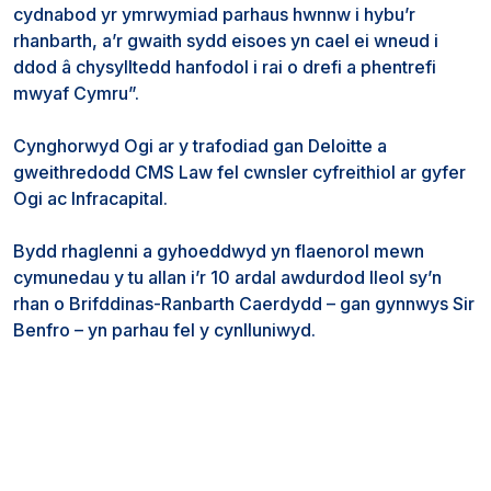
cydnabod yr ymrwymiad parhaus hwnnw i hybu’r
rhanbarth, a’r gwaith sydd eisoes yn cael ei wneud i
ddod â chysylltedd hanfodol i rai o drefi a phentrefi
mwyaf Cymru”.
Cynghorwyd Ogi ar y trafodiad gan Deloitte a
gweithredodd CMS Law fel cwnsler cyfreithiol ar gyfer
Ogi ac Infracapital.
Bydd rhaglenni a gyhoeddwyd yn flaenorol mewn
cymunedau y tu allan i’r 10 ardal awdurdod lleol sy’n
rhan o Brifddinas-Ranbarth Caerdydd – gan gynnwys Sir
Benfro – yn parhau fel y cynlluniwyd.