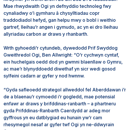
Mae rhwydwaith Ogi yn defnyddio technoleg fwy
cynaliadwy o’i gymharu â chysylltiadau copr
traddodiadol hefyd, gan helpu mwy o bobl i weithio
gartref, lleihau’r angen i gymudo, ac yn ei dro lleihau
allyriadau carbon ar draws y rhanbarth.
Wrth gyhoeddi’r cytundeb, dywedodd Prif Swyddog
Gweithredol Ogi, Ben Allwright: “O’r cychwyn cyntaf,
ein huchelgais oedd dod yn gwmni blaenllaw o Gymru,
ac mae’r blynyddoedd diwethaf yn sicr wedi gosod
sylfeini cadarn ar gyfer y nod hwnnw.
“Gyda safleoedd strategol allweddol fel Aberddawan i’r
de a blaenau’r cymoedd i’r gogledd, mae potensial
enfawr ar draws y brifddinas-ranbarth – a phartneru
gyda Prifddinas-Ranbarth Caerdydd ar adeg mor
gyffrous yn eu datblygiad eu hunain yw’r cam
rhesymegol nesaf ar gyfer twf Ogi yn ne-ddwyrain