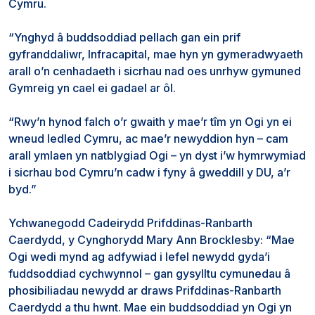
Cymru.
“Ynghyd â buddsoddiad pellach gan ein prif
gyfranddaliwr, Infracapital, mae hyn yn gymeradwyaeth
arall o’n cenhadaeth i sicrhau nad oes unrhyw gymuned
Gymreig yn cael ei gadael ar ôl.
“Rwy’n hynod falch o’r gwaith y mae’r tîm yn Ogi yn ei
wneud ledled Cymru, ac mae’r newyddion hyn – cam
arall ymlaen yn natblygiad Ogi – yn dyst i’w hymrwymiad
i sicrhau bod Cymru’n cadw i fyny â gweddill y DU, a’r
byd.”
Ychwanegodd Cadeirydd Prifddinas-Ranbarth
Caerdydd, y Cynghorydd Mary Ann Brocklesby: “Mae
Ogi wedi mynd ag adfywiad i lefel newydd gyda’i
fuddsoddiad cychwynnol – gan gysylltu cymunedau â
phosibiliadau newydd ar draws Prifddinas-Ranbarth
Caerdydd a thu hwnt. Mae ein buddsoddiad yn Ogi yn