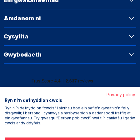
Ein gwasanaethau
Amdanom ni
Cysyllta
Gwybodaeth
Privacy policy
Ryn ni’n defnyddion cwcis
Ryn ni’n defnyddion “cwcis” i sicrhau bod ein safle’n gweithio’n fel y
disgwylir; i bersonoli cynnwys a hysbysebion a dadansoddi traffig at
ein gwefannau. Try gwasgu “Derbyn pob cwci” rwyt ti’n caniatáu i gadw
cwcis ar dy ddyfais.