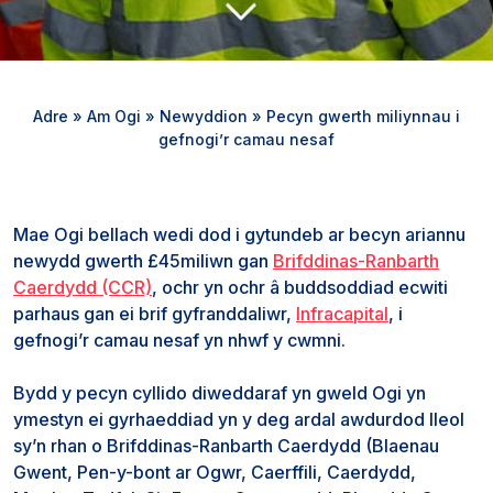
Adre
»
Am Ogi
»
Newyddion
»
Pecyn gwerth miliynnau i
gefnogi’r camau nesaf
Mae Ogi bellach wedi dod i gytundeb ar becyn ariannu
newydd gwerth £45miliwn gan
Brifddinas-Ranbarth
Caerdydd (CCR)
, ochr yn ochr â buddsoddiad ecwiti
parhaus gan ei brif gyfranddaliwr,
Infracapital
, i
gefnogi’r camau nesaf yn nhwf y cwmni.
Bydd y pecyn cyllido diweddaraf yn gweld Ogi yn
ymestyn ei gyrhaeddiad yn y deg ardal awdurdod lleol
sy’n rhan o Brifddinas-Ranbarth Caerdydd (Blaenau
Gwent, Pen-y-bont ar Ogwr, Caerffili, Caerdydd,